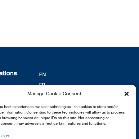
ations
EN
FR
s
Manage Cookie Consent
DE
identialité
notre
he best experiences, we use technologies like cookies to store and/or
e information. Consenting to these technologies will allow us to process
 browsing behavior or unique IDs on this site. Not consenting or
consent, may adversely affect certain features and functions.
rvices