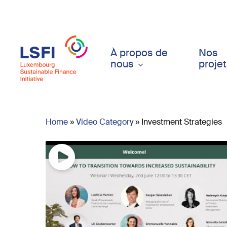
Skip
to
main
content
À propos de
Nos
nous
proje
Home
»
Video Category
»
Investment Strategies