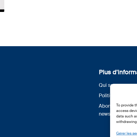
Plus d’inform
Qui sommes nou
Politique de conf
Abonnez-vous à 
To provide t
access devic
newsletter
data such as
withdrawing 
Gérer les se