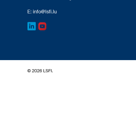
E:
info@lsfi.lu
© 2026 LSFI.