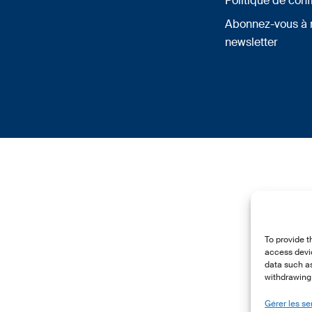
Politique de conf
Abonnez-vous à 
newsletter
To provide t
access devic
data such as
withdrawing 
Gérer les se