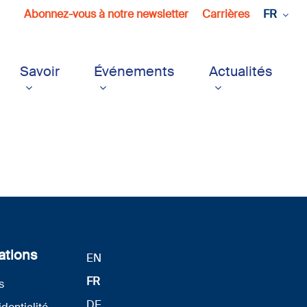
Abonnez-vous à notre newsletter
Carrières
FR
Savoir
Événements
Actualités
ations
EN
FR
s
DE