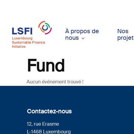
Skip
to
main
content
À propos de
Nos
nous
proje
Fund
Aucun événement trouvé !
Contactez-nous
12, rue Erasme
L-1468 Luxembourg