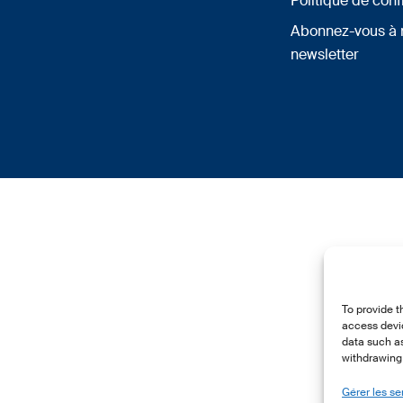
Politique de conf
Abonnez-vous à 
newsletter
To provide t
access devic
data such as
withdrawing 
Gérer les se