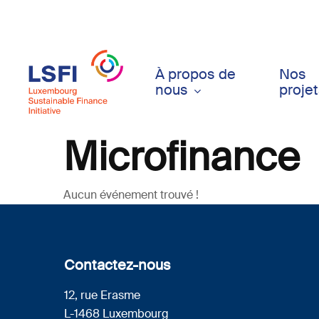
Skip
to
main
content
À propos de
Nos
nous
proje
Microfinance
Aucun événement trouvé !
Contactez-nous
12, rue Erasme
L-1468 Luxembourg