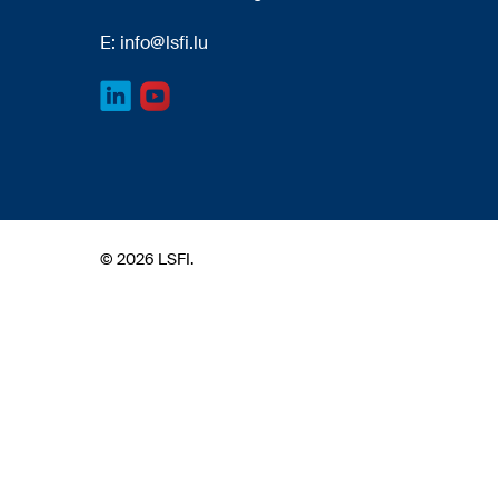
E:
info@lsfi.lu
© 2026 LSFI.