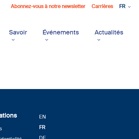
Abonnez-vous à notre newsletter
Carrières
FR
Savoir
Événements
Actualités
ations
EN
FR
s
DE