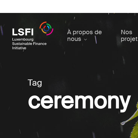
Skip
to
main
content
À propos de
Nos
nous
proje
Tag
ceremony