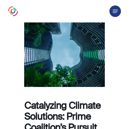
Skip
Menu
to
main
content
Catalyzing Climate
Solutions: Prime
Coalition’s Pursuit