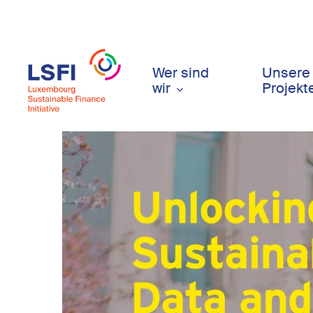
Skip
to
main
content
Wer sind
Unsere
wir
Projekt