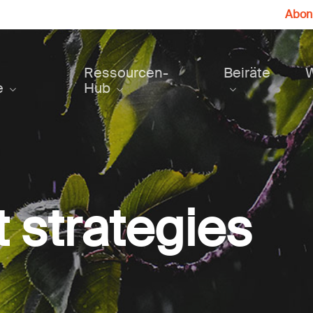
Abonn
Ressourcen-
Beiräte
e
Hub
 strategies