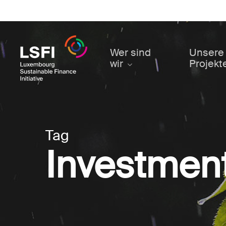
Skip
to
main
content
Wer sind
Unsere
wir
Projekt
Tag
Investment