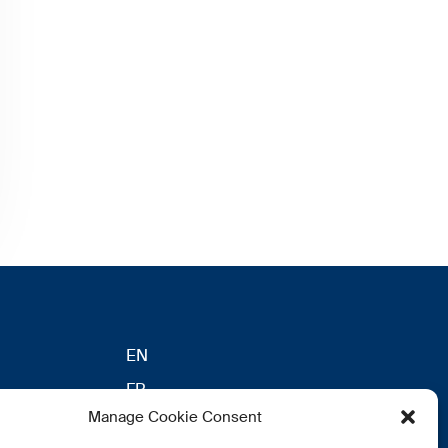
EN
FR
Manage Cookie Consent
DE