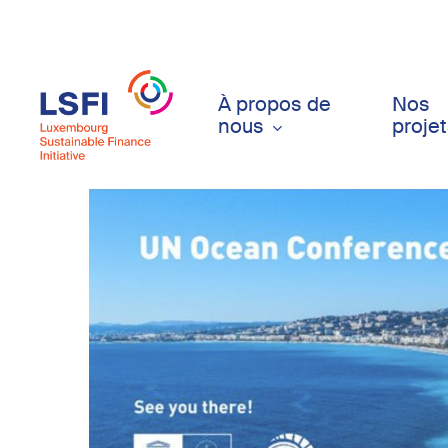
Skip
to
main
content
À propos de
Nos
nous
proje