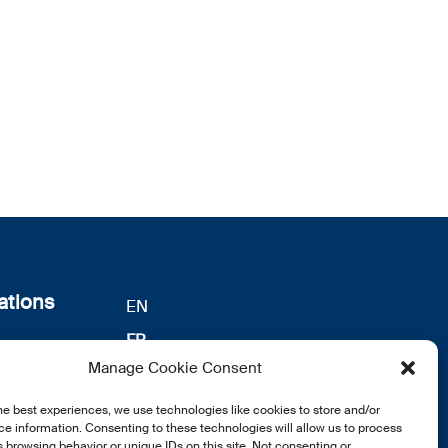
ations
EN
FR
s
Manage Cookie Consent
DE
identialité
notre
he best experiences, we use technologies like cookies to store and/or
e information. Consenting to these technologies will allow us to process
 browsing behavior or unique IDs on this site. Not consenting or