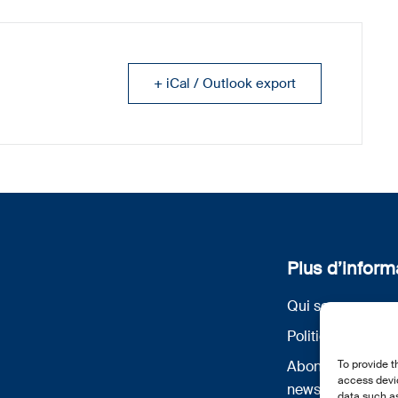
+ iCal / Outlook export
Plus d’inform
Qui sommes nou
Politique de conf
Abonnez-vous à 
To provide t
access devic
newsletter
data such as