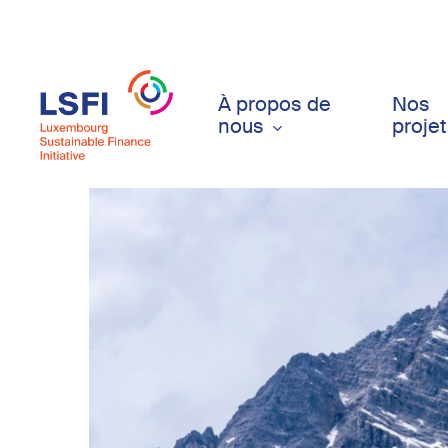
Skip
to
main
content
À propos de
Nos
nous
proje