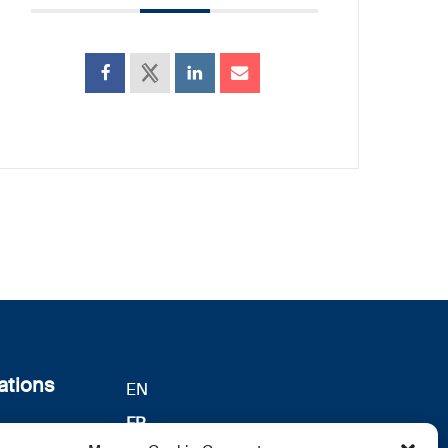
ations
EN
FR
s