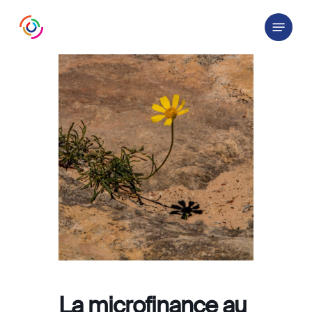
Skip
Menu
to
main
content
La microfinance au