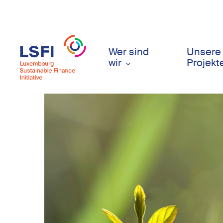
Skip
to
main
content
Wer sind
Unsere
wir
Projekt