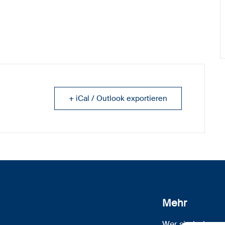
+ iCal / Outlook exportieren
Mehr
Wer sind wir