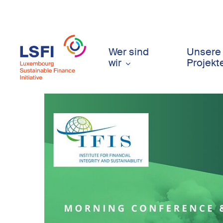
Skip
to
main
content
Wer sind
Unsere
wir
Projekt