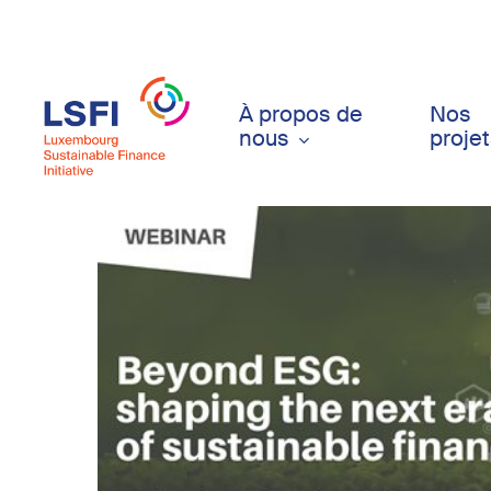
Skip
to
main
content
À propos de
Nos
nous
proje