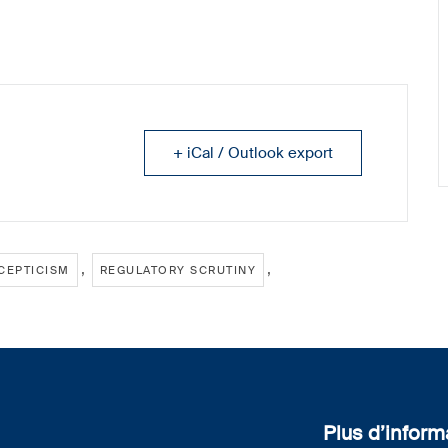
+ iCal / Outlook export
,
,
CEPTICISM
REGULATORY SCRUTINY
Plus d’inform