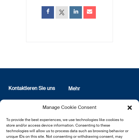
Kontaktieren Sie uns
Mehr
12, rue Erasme
Wer sind wir
Manage Cookie Consent
L-1468 Luxembourg
Datenschutz
Newsletter Anmeldung
To provide the best experiences, we use technologies like cookies to
E:
info@lsfi.lu
store and/or access device information. Consenting to these
technologies will allow us to process data such as browsing behavior or
unique IDs on this site. Not consenting or withdrawing consent, may