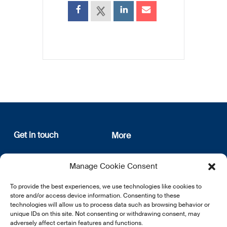
Get in touch
More
12, rue Erasme
About us
Manage Cookie Consent
L-1468 Luxembourg
Privacy Policy
Subscribe
To provide the best experiences, we use technologies like cookies to
E:
info@lsfi.lu
store and/or access device information. Consenting to these
technologies will allow us to process data such as browsing behavior or
unique IDs on this site. Not consenting or withdrawing consent, may
adversely affect certain features and functions.