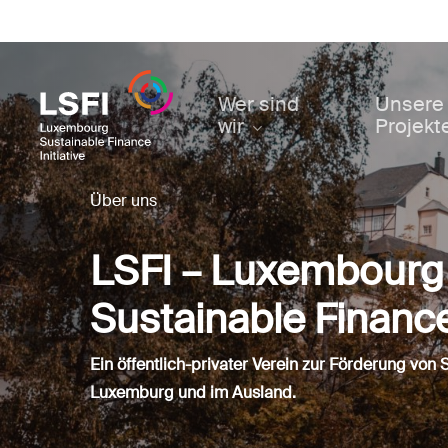
Skip
to
main
content
Wer sind
Unsere
wir
Projekt
Über uns
LSFI – Luxembourg
Sustainable Finance 
Ein öffentlich-privater Verein zur Förderung von 
Luxemburg und im Ausland.