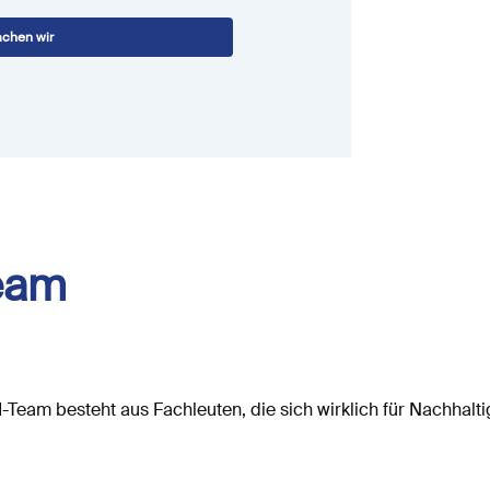
chen wir
eam
I-Team
besteht
aus
Fachleuten,
die
sich
wirklich
für
Nachhalti