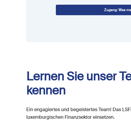
Zugang: Was ma
Lernen
Sie
unser
T
kennen
Ein
engagiertes
und
begeistertes
Team!
Das
LSF
luxemburgischen
Finanzsektor
einsetzen.