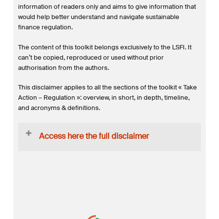
information of readers only and aims to give information that
would help better understand and navigate sustainable
finance regulation.
The content of this toolkit belongs exclusively to the LSFI. It
can’t be copied, reproduced or used without prior
authorisation from the authors.
This disclaimer applies to all the sections of the toolkit « Take
Action – Regulation »: overview, in short, in depth, timeline,
and acronyms & definitions.
Access here the full disclaimer
This website toolkit is (i) not intended to address the
specific circumstances of any particular individual or
entity, and (ii) not necessarily comprehensive, complete,
accurate or up to date and hence cannot be relied upon
to take business decisions. It is also by no means to be
considered financial or legal advice. The author does not