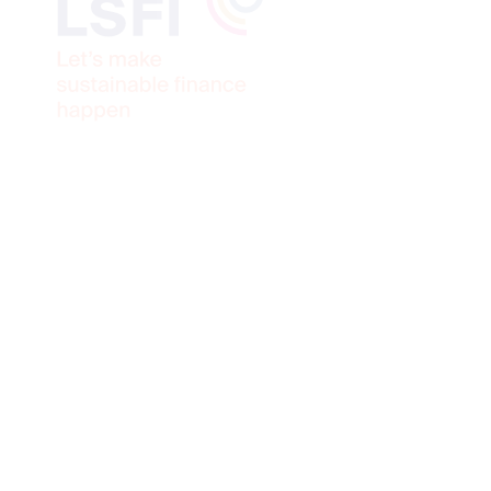
e LSFI 
xembou