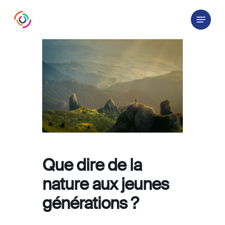
Skip
Menu
to
main
content
Que dire de la
nature aux jeunes
générations ?