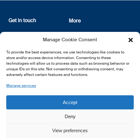
Get in touch
More
12, rue Erasme
About us
Manage Cookie Consent
L-1468 Luxembourg
Privacy Policy
Subscribe
To provide the best experiences, we use technologies like cookies to
E:
info@lsfi.lu
store and/or access device information. Consenting to these
technologies will allow us to process data such as browsing behavior or
unique IDs on this site. Not consenting or withdrawing consent, may
adversely affect certain features and functions.
Manage services
EN
FR
DE
Accept
Deny
View preferences
© 2026 LSFI.