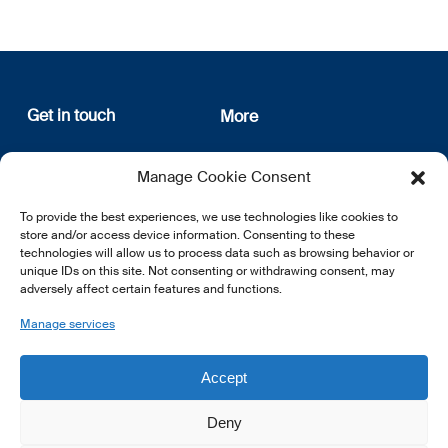
Get in touch
More
12, rue Erasme
About us
Manage Cookie Consent
L-1468 Luxembourg
Privacy Policy
Subscribe
To provide the best experiences, we use technologies like cookies to
E:
info@lsfi.lu
store and/or access device information. Consenting to these
technologies will allow us to process data such as browsing behavior or
unique IDs on this site. Not consenting or withdrawing consent, may
adversely affect certain features and functions.
Manage services
EN
FR
DE
Accept
Deny